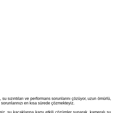
a, su sızıntıları ve performans sorunlarını çözüyor, uzun ömürlü,
, sorunlarınızı en kısa sürede çözmekteyiz.
imiz, su kaçaklarına karşı etkili çözümler sunarak, kameralı su