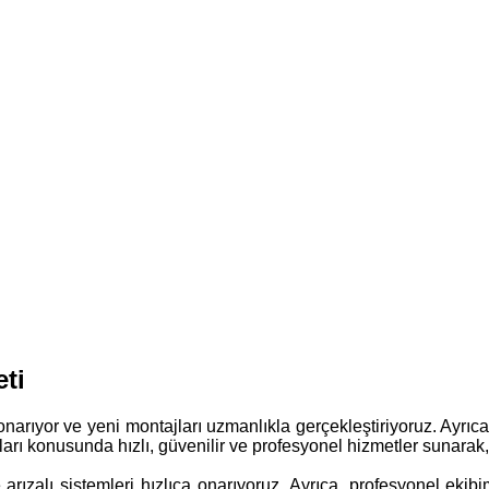
ti
a onarıyor ve yeni montajları uzmanlıkla gerçekleştiriyoruz. Ayrıc
zaları konusunda hızlı, güvenilir ve profesyonel hizmetler sunarak
 arızalı sistemleri hızlıca onarıyoruz. Ayrıca, profesyonel ekib