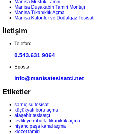
Manisa Musluk Tamiri
Manisa Duşakabin Tamiri Montajı
Manisa Tıkanıklık Açma
Manisa Kalorifer ve Doğalgaz Tesisatı
İletişim
Telefon:
0.543.631 9064
Eposta
info@manisatesisatci.net
Etiketler
sarnıç su tesisat
küçükyalı boru açma
alaşehir tesisatçı
tevfikiye robotla tıkanıklık açma
nişancıpaşa kanal açma
klozet tamiri