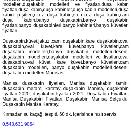
modelleri,duşakabin modelleri ve fiyatları,dusa kabın
fıyatları,duşa kabın,duşa kabinler,duşa kabin modelleri,duşa
kabin çeşitleri,ucuz duşa kabin,en ucuz duşa kabin,cam
duşa kabin,banyo duşakabin,banyo duşakabin
fiyatları,banyo duşakabinleri,banyo kabinleri,banyo küvetleri
fiyatları
Duşakabin,küvet,jakuzi,cam duşakabin,kare duşakabin,oval
duşakabin,oval küvet,kare küvet,banyo küvetleri,cam
duşakabin modelleri,banyo duşakabin modelleri,desenli
duşakabin modelleri,duşakabin modelleri ve fiyatları,oval
duşakabin,oval küvet, kare küvet,banyo küvetleri,cam
duşakabin modelleri, banyo duşakabin modelleri,desenli
duşakabin modelleri Manisa<
Manisa duşakabin fiyatları, Manisa duşakabin tamiri,
duşakabin meram, karatay duşakabin Manisa, duşakabin
fiyatları 2020, duşakabin fiyatları 2021, Duşakabin Fiyatları,
Manisa Duşakabin Fiyatları, Duşakabin Manisa Selçuklu,
Duşakabin Manisa Karatay,
Kırmadan su kaçağı tespiti, 60 dk. içerisinde hızlı servis.
0.543.631 9064