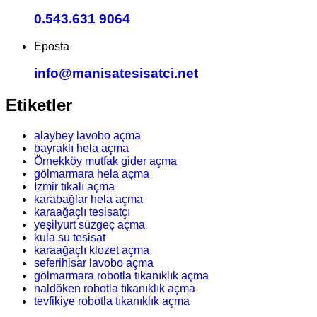
0.543.631 9064
Eposta
info@manisatesisatci.net
Etiketler
alaybey lavobo açma
bayraklı hela açma
Örnekköy mutfak gider açma
gölmarmara hela açma
İzmir tıkalı açma
karabağlar hela açma
karaağaçlı tesisatçı
yeşilyurt süzgeç açma
kula su tesisat
karaağaçlı klozet açma
seferihisar lavobo açma
gölmarmara robotla tıkanıklık açma
naldöken robotla tıkanıklık açma
tevfikiye robotla tıkanıklık açma