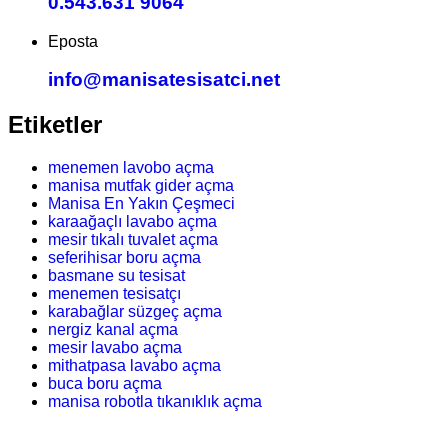
0.543.631 9064
Eposta
info@manisatesisatci.net
Etiketler
menemen lavobo açma
manisa mutfak gider açma
Manisa En Yakın Çeşmeci
karaağaçlı lavabo açma
mesir tıkalı tuvalet açma
seferihisar boru açma
basmane su tesisat
menemen tesisatçı
karabağlar süzgeç açma
nergiz kanal açma
mesir lavabo açma
mithatpasa lavabo açma
buca boru açma
manisa robotla tıkanıklık açma