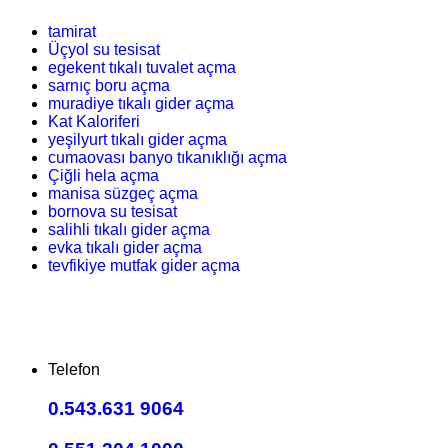
tamirat
Üçyol su tesisat
egekent tıkalı tuvalet açma
sarnıç boru açma
muradiye tıkalı gider açma
Kat Kaloriferi
yeşilyurt tıkalı gider açma
cumaovası banyo tıkanıklığı açma
Çiğli hela açma
manisa süzgeç açma
bornova su tesisat
salihli tıkalı gider açma
evka tıkalı gider açma
tevfikiye mutfak gider açma
Telefon
0.543.631 9064