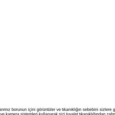
alarımız borunun içini görüntüler ve tıkanıklığın sebebini sizlere
 ve kamera sistemleri kullanarak sizi tuvalet tıkanıklığından zahm