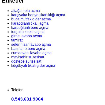
Etiketler
aliağa hela açma
karşıyaka banyo tıkanıklığı açma
buca mutfak gider açma
karaoğlanlı tıkalı açma
karaoğlanlı boru açma
turgutlu klozet açma
girne lavobo açma
tamirat
seferihisar lavabo açma
basmane boru açma
cumaovası lavabo açma
mavişehir su tesisat
göztepe su tesisat
küçükyalı tıkalı gider açma
Telefon
0.543.631 9064