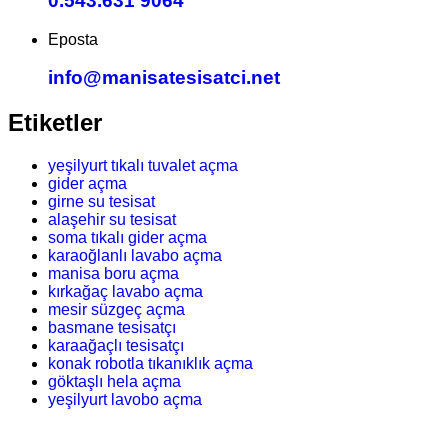
0.543.631 9064
Eposta
info@manisatesisatci.net
Etiketler
yeşilyurt tıkalı tuvalet açma
gider açma
girne su tesisat
alaşehir su tesisat
soma tıkalı gider açma
karaoğlanlı lavabo açma
manisa boru açma
kırkağaç lavabo açma
mesir süzgeç açma
basmane tesisatçı
karaağaçlı tesisatçı
konak robotla tıkanıklık açma
göktaşlı hela açma
yeşilyurt lavobo açma