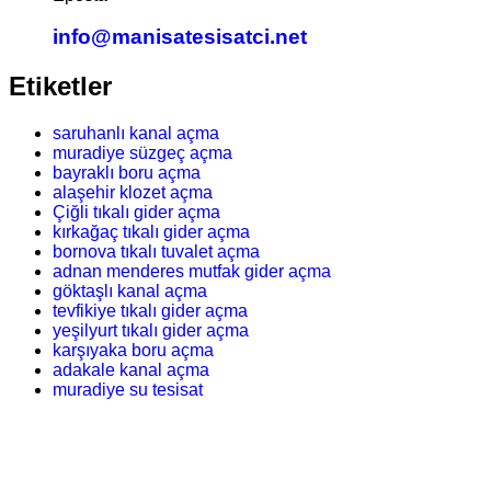
info@manisatesisatci.net
Etiketler
saruhanlı kanal açma
muradiye süzgeç açma
bayraklı boru açma
alaşehir klozet açma
Çiğli tıkalı gider açma
kırkağaç tıkalı gider açma
bornova tıkalı tuvalet açma
adnan menderes mutfak gider açma
göktaşlı kanal açma
tevfikiye tıkalı gider açma
yeşilyurt tıkalı gider açma
karşıyaka boru açma
adakale kanal açma
muradiye su tesisat