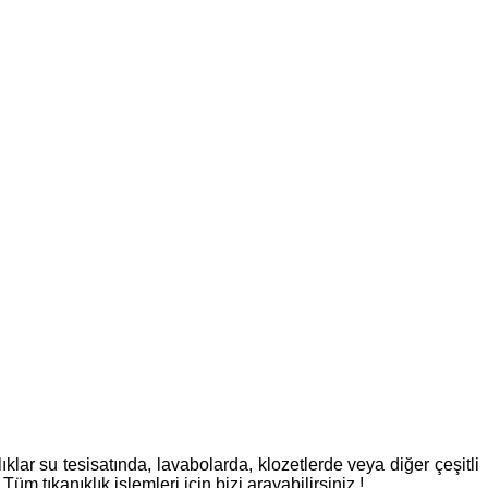
lar su tesisatında, lavabolarda, klozetlerde veya diğer çeşitli
üm tıkanıklık işlemleri için bizi arayabilirsiniz !