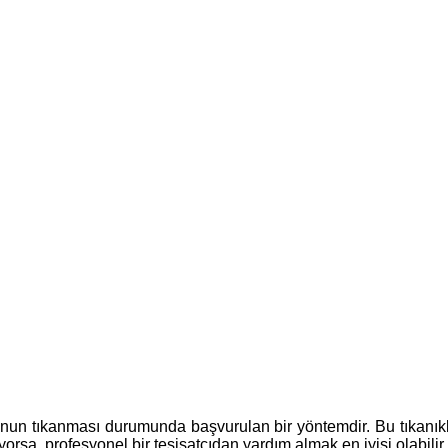
nun tıkanması durumunda başvurulan bir yöntemdir. Bu tıkanıklık
rsa, profesyonel bir tesisatçıdan yardım almak en iyisi olabilir. T