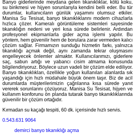
Banyo giderlerinde meydana gelen tıkanıklıklar, kötü koku,
su birikmesi ve hijyen sorunlarıyla kendini belli eder. Bu tür
durumlar, kullanıcıların günlük yaşamını olumsuz etkiler.
Manisa Su Tesisat, banyo tıkanıklıklarını modern cihazlarla
hızlıca çözer. Kameralı görüntüleme sistemleri sayesinde
tıkanıklığın nedeni ve yeri kısa sürede belirlenir. Ardından
profesyonel ekipmanlarla gider açma işlemi yapılır. Bu
yöntem, hem güvenilir hem de borulara zarar vermeden kalıcı
çözüm sağlar. Firmamızın sunduğu hizmetin farkı, yalnızca
tıkanıklığı açmak değil, aynı zamanda tekrar oluşmasını
engelleyecek önlemler almaktır. Kullanıcılarımızı, giderlere
saç, sabun artığı ve yabancı cisim atmama konusunda
bilgilendiriyoruz. Böylece uzun vadeli bir çözüm elde ediliyor.
Banyo tıkanıklıkları, özellikle yoğun kullanılan alanlarda sık
yaşandığı için hızlı müdahale büyük önem taşır. Biz de acil
durumlarda müşterilerimizin çağrılarına kısa sürede yanıt
vererek sorunlarını çözüyoruz. Manisa Su Tesisat, hijyen ve
kullanım konforunu ön planda tutarak banyo tıkanıklıklarında
güvenilir bir çözüm ortağıdır.
Kırmadan su kaçağı tespiti, 60 dk. içerisinde hızlı servis.
0.543.631 9064
demirci banyo tıkanıklığı açma