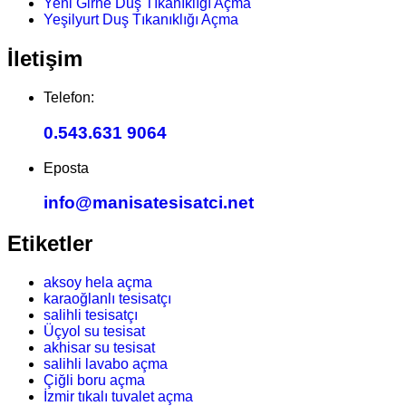
Yeni Girne Duş Tıkanıklığı Açma
Yeşilyurt Duş Tıkanıklığı Açma
İletişim
Telefon:
0.543.631 9064
Eposta
info@manisatesisatci.net
Etiketler
aksoy hela açma
karaoğlanlı tesisatçı
salihli tesisatçı
Üçyol su tesisat
akhisar su tesisat
salihli lavabo açma
Çiğli boru açma
İzmir tıkalı tuvalet açma