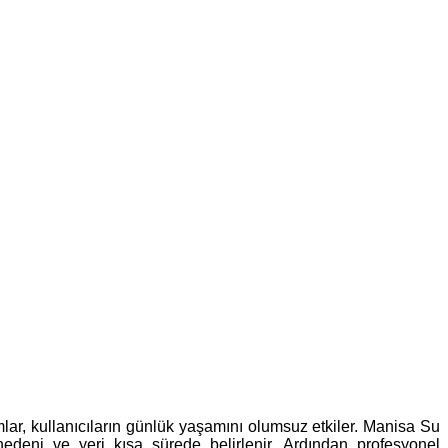
mlar, kullanıcıların günlük yaşamını olumsuz etkiler. Manisa Su
 nedeni ve yeri kısa sürede belirlenir. Ardından profesyonel