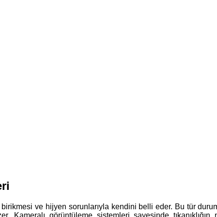
ri
birikmesi ve hijyen sorunlarıyla kendini belli eder. Bu tür duru
özer. Kameralı görüntüleme sistemleri sayesinde tıkanıklığın