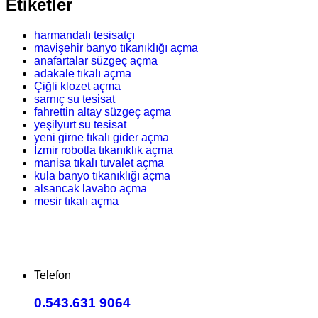
Etiketler
harmandalı tesisatçı
mavişehir banyo tıkanıklığı açma
anafartalar süzgeç açma
adakale tıkalı açma
Çiğli klozet açma
sarnıç su tesisat
fahrettin altay süzgeç açma
yeşilyurt su tesisat
yeni girne tıkalı gider açma
İzmir robotla tıkanıklık açma
manisa tıkalı tuvalet açma
kula banyo tıkanıklığı açma
alsancak lavabo açma
mesir tıkalı açma
Telefon
0.543.631 9064