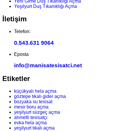
Yeni Girne Duş Tıkanıklığı Açma
Yeşilyurt Duş Tıkanıklığı Açma
İletişim
Telefon:
0.543.631 9064
Eposta
info@manisatesisatci.net
Etiketler
küçükyalı hela açma
göztepe tıkalı gider açma
bozyaka su tesisat
mesir boru açma
yeşilyurt süzgeç açma
ahmetli tesisatçı
evka hela açma
yeşilyurt tıkalı açma