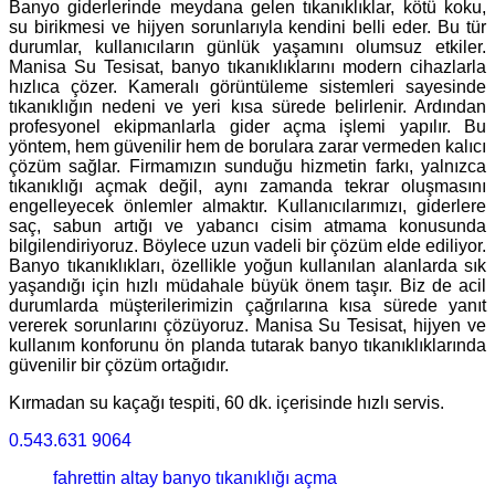
Banyo giderlerinde meydana gelen tıkanıklıklar, kötü koku,
su birikmesi ve hijyen sorunlarıyla kendini belli eder. Bu tür
durumlar, kullanıcıların günlük yaşamını olumsuz etkiler.
Manisa Su Tesisat, banyo tıkanıklıklarını modern cihazlarla
hızlıca çözer. Kameralı görüntüleme sistemleri sayesinde
tıkanıklığın nedeni ve yeri kısa sürede belirlenir. Ardından
profesyonel ekipmanlarla gider açma işlemi yapılır. Bu
yöntem, hem güvenilir hem de borulara zarar vermeden kalıcı
çözüm sağlar. Firmamızın sunduğu hizmetin farkı, yalnızca
tıkanıklığı açmak değil, aynı zamanda tekrar oluşmasını
engelleyecek önlemler almaktır. Kullanıcılarımızı, giderlere
saç, sabun artığı ve yabancı cisim atmama konusunda
bilgilendiriyoruz. Böylece uzun vadeli bir çözüm elde ediliyor.
Banyo tıkanıklıkları, özellikle yoğun kullanılan alanlarda sık
yaşandığı için hızlı müdahale büyük önem taşır. Biz de acil
durumlarda müşterilerimizin çağrılarına kısa sürede yanıt
vererek sorunlarını çözüyoruz. Manisa Su Tesisat, hijyen ve
kullanım konforunu ön planda tutarak banyo tıkanıklıklarında
güvenilir bir çözüm ortağıdır.
Kırmadan su kaçağı tespiti, 60 dk. içerisinde hızlı servis.
0.543.631 9064
fahrettin altay banyo tıkanıklığı açma