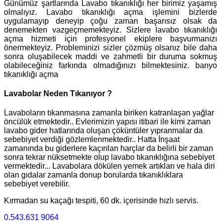
Günümüz şartlarında Lavabo tıkanıklığı her birimiz yaşamış
olmalıyız. Lavabo tıkanıklığı açma işlemini bizlerde
uygulamayıp deneyip çoğu zaman başarısız olsak da
denemekten vazgeçmemekteyiz. Sizlere lavabo tıkanıklığı
açma hizmeti için profesyonel ekiplere başvurmanızı
önermekteyiz. Probleminizi sizler çözmüş olsanız bile daha
sonra oluşabilecek maddi ve zahmetli bir duruma sokmuş
olabileceğiniz farkında olmadığınızı bilmektesiniz. banyo
tıkanıklığı açma
Lavabolar Neden Tıkanıyor ?
Lavaboların tıkanmasına zamanla biriken katranlaşan yağlar
öncülük etmektedir.. Evlerimizin yapısı itibari ile kimi zaman
lavabo gider hatlarında oluşan çöküntüler yıpranmalar da
sebebiyet verdiği gözlemlenmektedir.. Hatta İnşaat
zamanında bu giderlere kaçırılan harçlar da belirli bir zaman
sonra tekrar nüksetmekte olup lavabo tıkanıklığına sebebiyet
vermektedir... Lavabolara dökülen yemek artıkları ve hala diri
olan gıdalar zamanla donup borularda tıkanıklıklara
sebebiyet verebilir.
Kırmadan su kaçağı tespiti, 60 dk. içerisinde hızlı servis.
0.543.631 9064