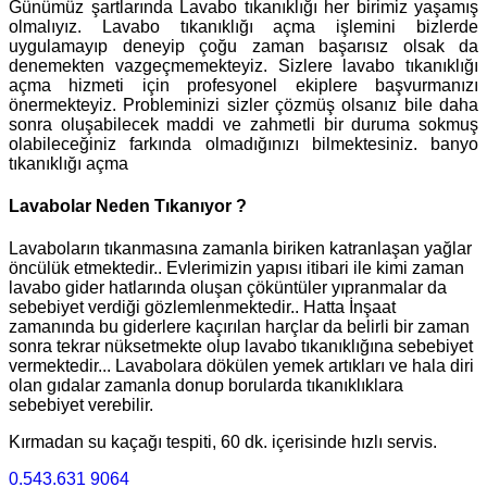
Günümüz şartlarında Lavabo tıkanıklığı her birimiz yaşamış
olmalıyız. Lavabo tıkanıklığı açma işlemini bizlerde
uygulamayıp deneyip çoğu zaman başarısız olsak da
denemekten vazgeçmemekteyiz. Sizlere lavabo tıkanıklığı
açma hizmeti için profesyonel ekiplere başvurmanızı
önermekteyiz. Probleminizi sizler çözmüş olsanız bile daha
sonra oluşabilecek maddi ve zahmetli bir duruma sokmuş
olabileceğiniz farkında olmadığınızı bilmektesiniz. banyo
tıkanıklığı açma
Lavabolar Neden Tıkanıyor ?
Lavaboların tıkanmasına zamanla biriken katranlaşan yağlar
öncülük etmektedir.. Evlerimizin yapısı itibari ile kimi zaman
lavabo gider hatlarında oluşan çöküntüler yıpranmalar da
sebebiyet verdiği gözlemlenmektedir.. Hatta İnşaat
zamanında bu giderlere kaçırılan harçlar da belirli bir zaman
sonra tekrar nüksetmekte olup lavabo tıkanıklığına sebebiyet
vermektedir... Lavabolara dökülen yemek artıkları ve hala diri
olan gıdalar zamanla donup borularda tıkanıklıklara
sebebiyet verebilir.
Kırmadan su kaçağı tespiti, 60 dk. içerisinde hızlı servis.
0.543.631 9064