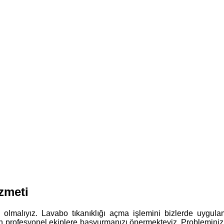
zmeti
ış olmalıyız. Lavabo tıkanıklığı açma işlemini bizlerde uyg
in profesyonel ekiplere başvurmanızı önermekteyiz. Probleminiz