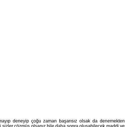
ulamayıp deneyip çoğu zaman başarısız olsak da denemekten
i sizler çözmüş olsanız bile daha sonra oluşabilecek maddi ve