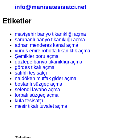
info@manisatesisatci.net
Etiketler
mavişehir banyo tıkanıklığı açma
saruhanlı banyo tıkanıklığı açma
adnan menderes kanal açma
yunus emre robotla tıkanıklık açma
Şemikler boru açma
göztepe banyo tıkanıklığı açma
gördes tıkalı açma
salihli tesisatçı
naldöken mutfak gider açma
bostanlı süzgeç açma
selendi lavabo açma
torbalı süzgeç açma
kula tesisatçı
mesir tıkalı tuvalet açma