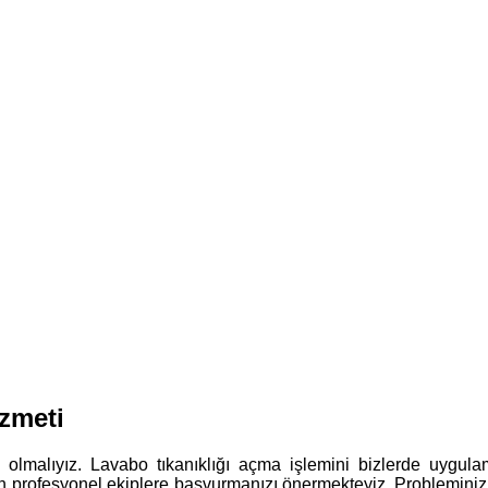
zmeti
ış olmalıyız. Lavabo tıkanıklığı açma işlemini bizlerde uyg
in profesyonel ekiplere başvurmanızı önermekteyiz. Probleminiz