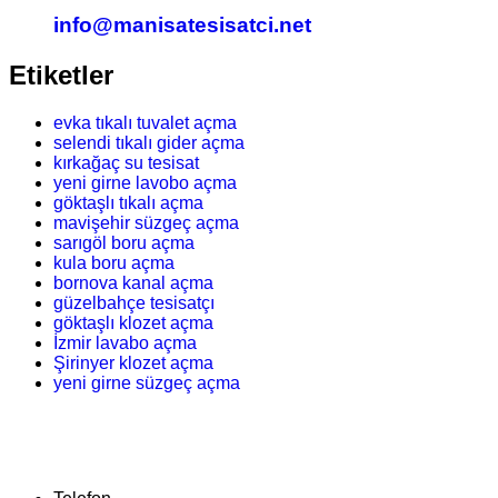
info@manisatesisatci.net
Etiketler
evka tıkalı tuvalet açma
selendi tıkalı gider açma
kırkağaç su tesisat
yeni girne lavobo açma
göktaşlı tıkalı açma
mavişehir süzgeç açma
sarıgöl boru açma
kula boru açma
bornova kanal açma
güzelbahçe tesisatçı
göktaşlı klozet açma
İzmir lavabo açma
Şirinyer klozet açma
yeni girne süzgeç açma