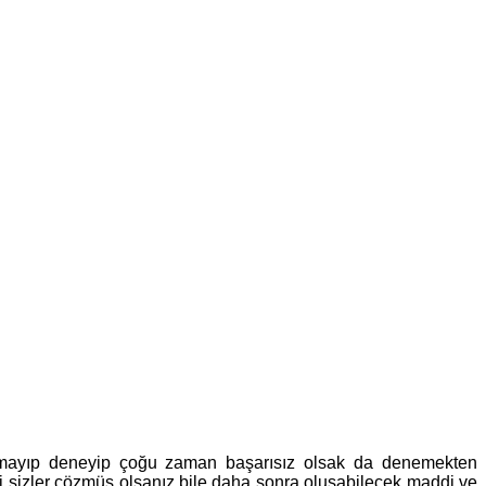
ulamayıp deneyip çoğu zaman başarısız olsak da denemekten
i sizler çözmüş olsanız bile daha sonra oluşabilecek maddi ve