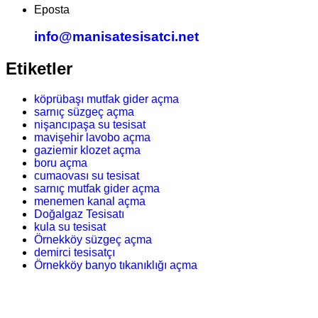
Eposta
info@manisatesisatci.net
Etiketler
köprübaşı mutfak gider açma
sarnıç süzgeç açma
nişancıpaşa su tesisat
mavişehir lavobo açma
gaziemir klozet açma
boru açma
cumaovası su tesisat
sarnıç mutfak gider açma
menemen kanal açma
Doğalgaz Tesisatı
kula su tesisat
Örnekköy süzgeç açma
demirci tesisatçı
Örnekköy banyo tıkanıklığı açma