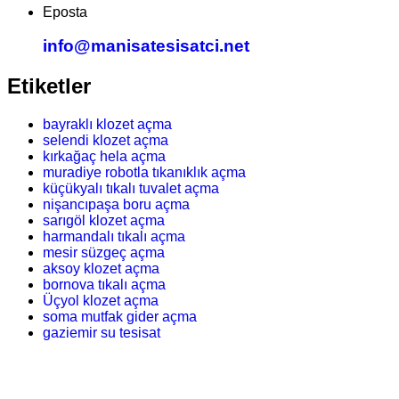
Eposta
info@manisatesisatci.net
Etiketler
bayraklı klozet açma
selendi klozet açma
kırkağaç hela açma
muradiye robotla tıkanıklık açma
küçükyalı tıkalı tuvalet açma
nişancıpaşa boru açma
sarıgöl klozet açma
harmandalı tıkalı açma
mesir süzgeç açma
aksoy klozet açma
bornova tıkalı açma
Üçyol klozet açma
soma mutfak gider açma
gaziemir su tesisat