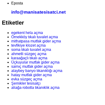
Eposta
info@manisatesisatci.net
Etiketler
egekent hela açma
Örnekköy tıkalı tuvalet açma
mithatpasa mutfak gider açma
tevfikiye klozet açma
soma tıkalı tuvalet açma
ahmetli süzgeç açma
karaağaçlı tıkalı açma
Üçkuyular mutfak gider açma
sarnıç mutfak gider açma
alaybey banyo tıkanıklığı açma
hatay mutfak gider açma
evka süzgeç açma
Şemikler tesisatçı
aliağa robotla tıkanıklık açma