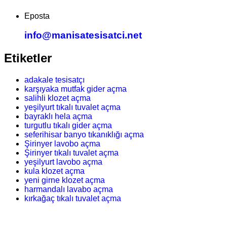
Eposta
info@manisatesisatci.net
Etiketler
adakale tesisatçı
karşıyaka mutfak gider açma
salihli klozet açma
yeşilyurt tıkalı tuvalet açma
bayraklı hela açma
turgutlu tıkalı gider açma
seferihisar banyo tıkanıklığı açma
Şirinyer lavobo açma
Şirinyer tıkalı tuvalet açma
yeşilyurt lavobo açma
kula klozet açma
yeni girne klozet açma
harmandalı lavabo açma
kırkağaç tıkalı tuvalet açma