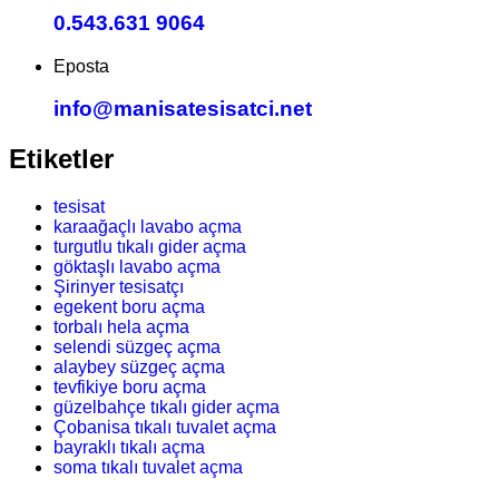
0.543.631 9064
Eposta
info@manisatesisatci.net
Etiketler
tesisat
karaağaçlı lavabo açma
turgutlu tıkalı gider açma
göktaşlı lavabo açma
Şirinyer tesisatçı
egekent boru açma
torbalı hela açma
selendi süzgeç açma
alaybey süzgeç açma
tevfikiye boru açma
güzelbahçe tıkalı gider açma
Çobanisa tıkalı tuvalet açma
bayraklı tıkalı açma
soma tıkalı tuvalet açma