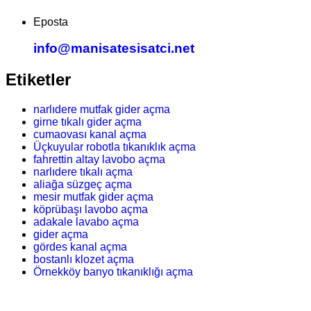
Eposta
info@manisatesisatci.net
Etiketler
narlıdere mutfak gider açma
girne tıkalı gider açma
cumaovası kanal açma
Üçkuyular robotla tıkanıklık açma
fahrettin altay lavobo açma
narlıdere tıkalı açma
aliağa süzgeç açma
mesir mutfak gider açma
köprübaşı lavobo açma
adakale lavabo açma
gider açma
gördes kanal açma
bostanlı klozet açma
Örnekköy banyo tıkanıklığı açma