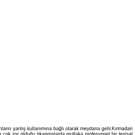
anların yanlış kullanımına bağlı olarak meydana gelir.Kırmadan
in çok zor olduğu tıkanmalarda mutlaka profesyonel bir tesisat