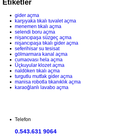
Etiketler
gider açma
karşıyaka tıkalı tuvalet açma
menemen tıkalı açma
selendi boru açma
nişancıpaşa süzgeç açma
nişancıpaşa tıkalı gider açma
seferihisar su tesisat
gölmarmara kanal açma
cumaovası hela açma
Üçkuyular klozet açma
naldöken tıkalı açma
turgutlu mutfak gider açma
manisa robotla tıkanıklık açma
karaoğlanlı lavabo açma
Telefon
0.543.631 9064