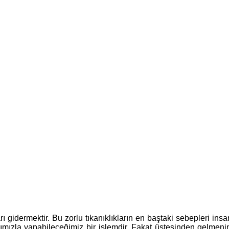
ı gidermektir. Bu zorlu tıkanıklıkların en baştaki sebepleri ins
arımızla yapabileceğimiz bir işlemdir. Fakat üstesinden gelmen