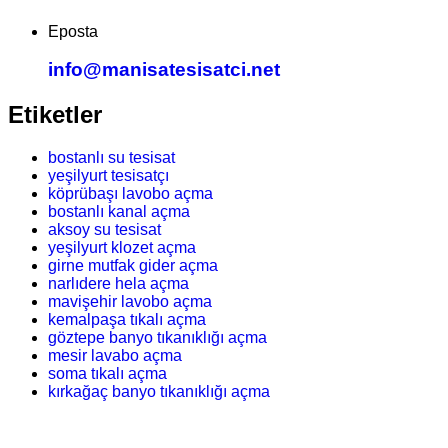
Eposta
info@manisatesisatci.net
Etiketler
bostanlı su tesisat
yeşilyurt tesisatçı
köprübaşı lavobo açma
bostanlı kanal açma
aksoy su tesisat
yeşilyurt klozet açma
girne mutfak gider açma
narlıdere hela açma
mavişehir lavobo açma
kemalpaşa tıkalı açma
göztepe banyo tıkanıklığı açma
mesir lavabo açma
soma tıkalı açma
kırkağaç banyo tıkanıklığı açma