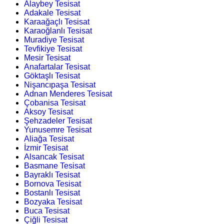
Alaybey Tesisat
Adakale Tesisat
Karaağaçlı Tesisat
Karaoğlanlı Tesisat
Muradiye Tesisat
Tevfikiye Tesisat
Mesir Tesisat
Anafartalar Tesisat
Göktaşlı Tesisat
Nişancıpaşa Tesisat
Adnan Menderes Tesisat
Çobanisa Tesisat
Aksoy Tesisat
Şehzadeler Tesisat
Yunusemre Tesisat
Aliağa Tesisat
İzmir Tesisat
Alsancak Tesisat
Basmane Tesisat
Bayraklı Tesisat
Bornova Tesisat
Bostanlı Tesisat
Bozyaka Tesisat
Buca Tesisat
Çiğli Tesisat