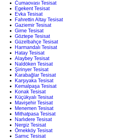
Cumaovası Tesisat
Egekent Tesisat
Evka Tesisat
Fahrettin Altay Tesisat
Gaziemir Tesisat
Girne Tesisat
Göztepe Tesisat
Güzelbahçe Tesisat
Harmandalı Tesisat
Hatay Tesisat
Alaybey Tesisat
Naldöken Tesisat
Şirinyer Tesisat
Karabağlar Tesisat
Karşıyaka Tesisat
Kemalpaşa Tesisat
Konak Tesisat
Küçükyalı Tesisat
Mavişehir Tesisat
Menemen Tesisat
Mithatpasa Tesisat
Narlıdere Tesisat
Nergiz Tesisat
Örnekköy Tesisat
Sarnıç Tesisat