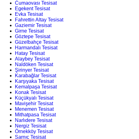
Cumaovası Tesisat
Egekent Tesisat
Evka Tesisat
Fahrettin Altay Tesisat
Gaziemir Tesisat
Girne Tesisat
Göztepe Tesisat
Güzelbahçe Tesisat
Harmandalı Tesisat
Hatay Tesisat
Alaybey Tesisat
Naldöken Tesisat
Şirinyer Tesisat
Karabağlar Tesisat
Karşıyaka Tesisat
Kemalpaşa Tesisat
Konak Tesisat
Küçükyalı Tesisat
Mavişehir Tesisat
Menemen Tesisat
Mithatpasa Tesisat
Narlıdere Tesisat
Nergiz Tesisat
Örnekköy Tesisat
Sarnıç Tesisat