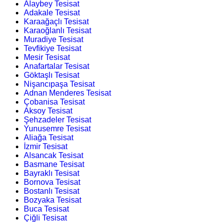
Alaybey Tesisat
Adakale Tesisat
Karaağaçlı Tesisat
Karaoğlanlı Tesisat
Muradiye Tesisat
Tevfikiye Tesisat
Mesir Tesisat
Anafartalar Tesisat
Göktaşlı Tesisat
Nişancıpaşa Tesisat
Adnan Menderes Tesisat
Çobanisa Tesisat
Aksoy Tesisat
Şehzadeler Tesisat
Yunusemre Tesisat
Aliağa Tesisat
İzmir Tesisat
Alsancak Tesisat
Basmane Tesisat
Bayraklı Tesisat
Bornova Tesisat
Bostanlı Tesisat
Bozyaka Tesisat
Buca Tesisat
Çiğli Tesisat