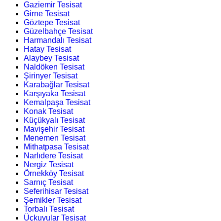
Gaziemir Tesisat
Girne Tesisat
Göztepe Tesisat
Güzelbahçe Tesisat
Harmandalı Tesisat
Hatay Tesisat
Alaybey Tesisat
Naldöken Tesisat
Şirinyer Tesisat
Karabağlar Tesisat
Karşıyaka Tesisat
Kemalpaşa Tesisat
Konak Tesisat
Küçükyalı Tesisat
Mavişehir Tesisat
Menemen Tesisat
Mithatpasa Tesisat
Narlıdere Tesisat
Nergiz Tesisat
Örnekköy Tesisat
Sarnıç Tesisat
Seferihisar Tesisat
Şemikler Tesisat
Torbalı Tesisat
Üçkuyular Tesisat