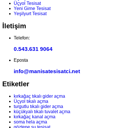
Üçyol Tesisat
Yeni Girne Tesisat
Yeşilyurt Tesisat
İletişim
Telefon:
0.543.631 9064
Eposta
info@manisatesisatci.net
Etiketler
kırkağaç tıkalı gider açma
Üçyol tıkalı açma
turgutlu tıkalı gider açma
küçükyalı tıkalı tuvalet açma
kırkağaç kanal açma
soma hela açma
göztepe su tesisat