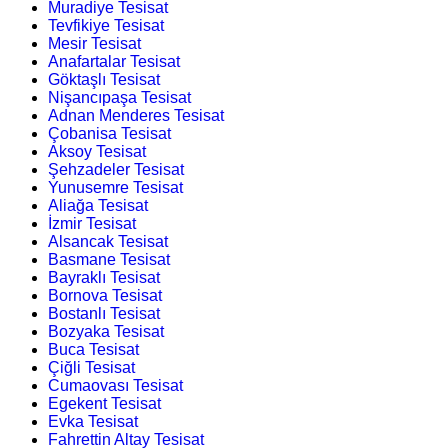
Muradiye Tesisat
Tevfikiye Tesisat
Mesir Tesisat
Anafartalar Tesisat
Göktaşlı Tesisat
Nişancıpaşa Tesisat
Adnan Menderes Tesisat
Çobanisa Tesisat
Aksoy Tesisat
Şehzadeler Tesisat
Yunusemre Tesisat
Aliağa Tesisat
İzmir Tesisat
Alsancak Tesisat
Basmane Tesisat
Bayraklı Tesisat
Bornova Tesisat
Bostanlı Tesisat
Bozyaka Tesisat
Buca Tesisat
Çiğli Tesisat
Cumaovası Tesisat
Egekent Tesisat
Evka Tesisat
Fahrettin Altay Tesisat