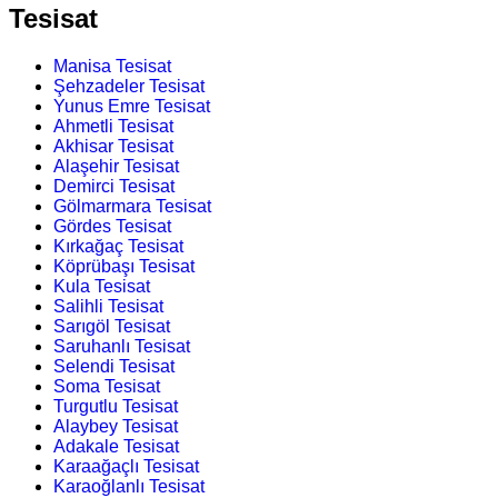
Tesisat
Manisa Tesisat
Şehzadeler Tesisat
Yunus Emre Tesisat
Ahmetli Tesisat
Akhisar Tesisat
Alaşehir Tesisat
Demirci Tesisat
Gölmarmara Tesisat
Gördes Tesisat
Kırkağaç Tesisat
Köprübaşı Tesisat
Kula Tesisat
Salihli Tesisat
Sarıgöl Tesisat
Saruhanlı Tesisat
Selendi Tesisat
Soma Tesisat
Turgutlu Tesisat
Alaybey Tesisat
Adakale Tesisat
Karaağaçlı Tesisat
Karaoğlanlı Tesisat