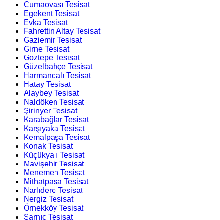
Cumaovası Tesisat
Egekent Tesisat
Evka Tesisat
Fahrettin Altay Tesisat
Gaziemir Tesisat
Girne Tesisat
Göztepe Tesisat
Güzelbahçe Tesisat
Harmandalı Tesisat
Hatay Tesisat
Alaybey Tesisat
Naldöken Tesisat
Şirinyer Tesisat
Karabağlar Tesisat
Karşıyaka Tesisat
Kemalpaşa Tesisat
Konak Tesisat
Küçükyalı Tesisat
Mavişehir Tesisat
Menemen Tesisat
Mithatpasa Tesisat
Narlıdere Tesisat
Nergiz Tesisat
Örnekköy Tesisat
Sarnıç Tesisat