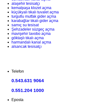
alaşehir tesisatçı
kemalpaşa klozet açma
küçükyalı tıkalı tuvalet açma
turgutlu mutfak gider açma
karabağlar tıkalı gider açma
sarnıç su tesisat
Şehzadeler süzgeç açma
mavişehir lavobo açma
göktaşlı tıkalı açma
harmandalı kanal açma
alsancak tesisatçı
Telefon
0.543.631 9064
0.551.204 1000
Eposta