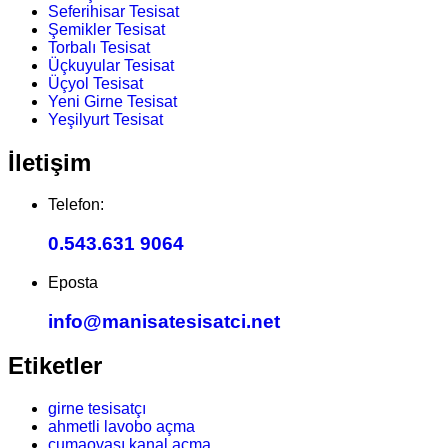
Seferihisar Tesisat
Şemikler Tesisat
Torbalı Tesisat
Üçkuyular Tesisat
Üçyol Tesisat
Yeni Girne Tesisat
Yeşilyurt Tesisat
İletişim
Telefon:
0.543.631 9064
Eposta
info@manisatesisatci.net
Etiketler
girne tesisatçı
ahmetli lavobo açma
cumaovası kanal açma