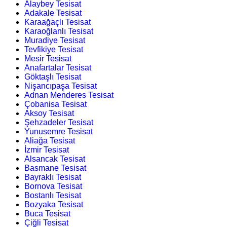
Alaybey Tesisat
Adakale Tesisat
Karaağaçlı Tesisat
Karaoğlanlı Tesisat
Muradiye Tesisat
Tevfikiye Tesisat
Mesir Tesisat
Anafartalar Tesisat
Göktaşlı Tesisat
Nişancıpaşa Tesisat
Adnan Menderes Tesisat
Çobanisa Tesisat
Aksoy Tesisat
Şehzadeler Tesisat
Yunusemre Tesisat
Aliağa Tesisat
İzmir Tesisat
Alsancak Tesisat
Basmane Tesisat
Bayraklı Tesisat
Bornova Tesisat
Bostanlı Tesisat
Bozyaka Tesisat
Buca Tesisat
Çiğli Tesisat