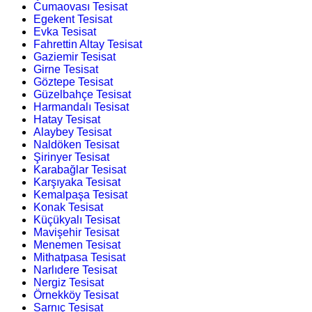
Cumaovası Tesisat
Egekent Tesisat
Evka Tesisat
Fahrettin Altay Tesisat
Gaziemir Tesisat
Girne Tesisat
Göztepe Tesisat
Güzelbahçe Tesisat
Harmandalı Tesisat
Hatay Tesisat
Alaybey Tesisat
Naldöken Tesisat
Şirinyer Tesisat
Karabağlar Tesisat
Karşıyaka Tesisat
Kemalpaşa Tesisat
Konak Tesisat
Küçükyalı Tesisat
Mavişehir Tesisat
Menemen Tesisat
Mithatpasa Tesisat
Narlıdere Tesisat
Nergiz Tesisat
Örnekköy Tesisat
Sarnıç Tesisat