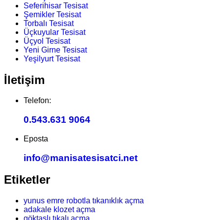
Seferihisar Tesisat
Şemikler Tesisat
Torbalı Tesisat
Üçkuyular Tesisat
Üçyol Tesisat
Yeni Girne Tesisat
Yeşilyurt Tesisat
İletişim
Telefon:
0.543.631 9064
Eposta
info@manisatesisatci.net
Etiketler
yunus emre robotla tıkanıklık açma
adakale klozet açma
göktaşlı tıkalı açma