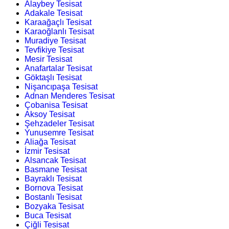
Alaybey Tesisat
Adakale Tesisat
Karaağaçlı Tesisat
Karaoğlanlı Tesisat
Muradiye Tesisat
Tevfikiye Tesisat
Mesir Tesisat
Anafartalar Tesisat
Göktaşlı Tesisat
Nişancıpaşa Tesisat
Adnan Menderes Tesisat
Çobanisa Tesisat
Aksoy Tesisat
Şehzadeler Tesisat
Yunusemre Tesisat
Aliağa Tesisat
İzmir Tesisat
Alsancak Tesisat
Basmane Tesisat
Bayraklı Tesisat
Bornova Tesisat
Bostanlı Tesisat
Bozyaka Tesisat
Buca Tesisat
Çiğli Tesisat