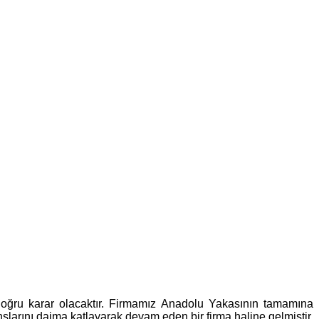
oğru karar olacaktır. Firmamız Anadolu Yakasının tamamına
larını daima katlayarak devam eden bir firma haline gelmiştir.