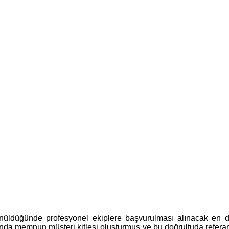
ünüldüğünde profesyonel ekiplere başvurulması alınacak en d
da memnun müşteri kitlesi oluşturmuş ve bu doğrultuda referans