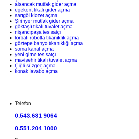
alsancak mutfak gider açma
egekent tıkalı gider açma
sarıgöl klozet açma
Şirinyer mutfak gider açma
göktaşlı tıkalı tuvalet açma
nişancıpaşa tesisatçı
torbalı robotla tıkanıklık açma
göztepe banyo tıkanıklığı açma
soma kanal açma
yeni girne tesisatçı
mavişehir tıkalı tuvalet açma
Çiğli süzgeç açma
konak lavabo açma
Telefon
0.543.631 9064
0.551.204 1000