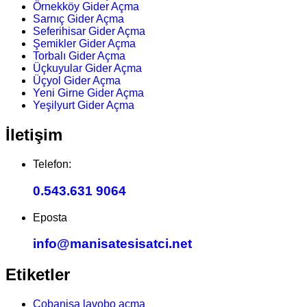
Örnekköy Gider Açma
Sarnıç Gider Açma
Seferihisar Gider Açma
Şemikler Gider Açma
Torbalı Gider Açma
Üçkuyular Gider Açma
Üçyol Gider Açma
Yeni Girne Gider Açma
Yeşilyurt Gider Açma
İletişim
Telefon:
0.543.631 9064
Eposta
info@manisatesisatci.net
Etiketler
Çobanisa lavobo açma