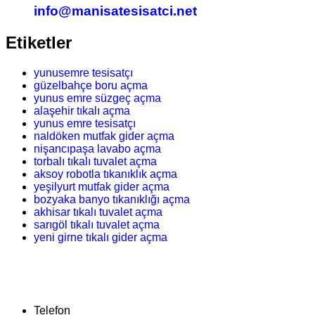
info@manisatesisatci.net
Etiketler
yunusemre tesisatçı
güzelbahçe boru açma
yunus emre süzgeç açma
alaşehir tıkalı açma
yunus emre tesisatçı
naldöken mutfak gider açma
nişancıpaşa lavabo açma
torbalı tıkalı tuvalet açma
aksoy robotla tıkanıklık açma
yeşilyurt mutfak gider açma
bozyaka banyo tıkanıklığı açma
akhisar tıkalı tuvalet açma
sarıgöl tıkalı tuvalet açma
yeni girne tıkalı gider açma
Telefon