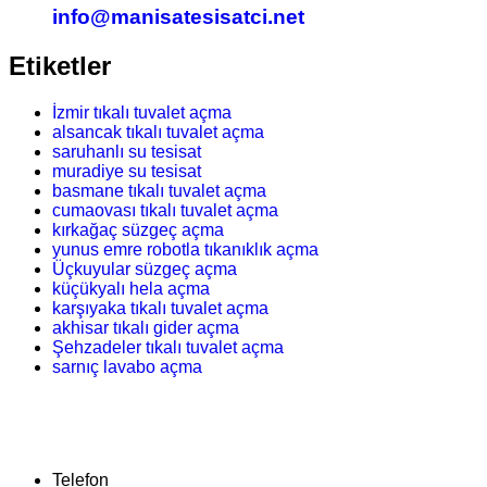
info@manisatesisatci.net
Etiketler
İzmir tıkalı tuvalet açma
alsancak tıkalı tuvalet açma
saruhanlı su tesisat
muradiye su tesisat
basmane tıkalı tuvalet açma
cumaovası tıkalı tuvalet açma
kırkağaç süzgeç açma
yunus emre robotla tıkanıklık açma
Üçkuyular süzgeç açma
küçükyalı hela açma
karşıyaka tıkalı tuvalet açma
akhisar tıkalı gider açma
Şehzadeler tıkalı tuvalet açma
sarnıç lavabo açma
Telefon