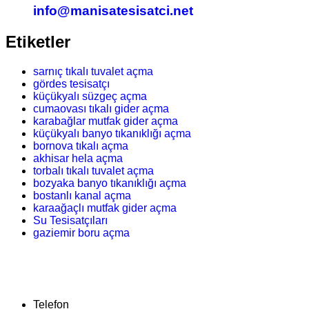
info@manisatesisatci.net
Etiketler
sarnıç tıkalı tuvalet açma
gördes tesisatçı
küçükyalı süzgeç açma
cumaovası tıkalı gider açma
karabağlar mutfak gider açma
küçükyalı banyo tıkanıklığı açma
bornova tıkalı açma
akhisar hela açma
torbalı tıkalı tuvalet açma
bozyaka banyo tıkanıklığı açma
bostanlı kanal açma
karaağaçlı mutfak gider açma
Su Tesisatçıları
gaziemir boru açma
Telefon