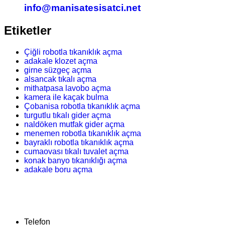
info@manisatesisatci.net
Etiketler
Çiğli robotla tıkanıklık açma
adakale klozet açma
girne süzgeç açma
alsancak tıkalı açma
mithatpasa lavobo açma
kamera ile kaçak bulma
Çobanisa robotla tıkanıklık açma
turgutlu tıkalı gider açma
naldöken mutfak gider açma
menemen robotla tıkanıklık açma
bayraklı robotla tıkanıklık açma
cumaovası tıkalı tuvalet açma
konak banyo tıkanıklığı açma
adakale boru açma
Telefon