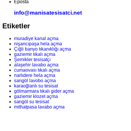
Eposta
info@manisatesisatci.net
Etiketler
muradiye kanal açma
nişancıpaşa hela açma
Çiğli banyo tıkanıklığı açma
gaziemir tıkalı açma
Şemikler tesisatçı
alaşehir lavabo açma
cumaovası tıkalı açma
narlıdere hela açma
sarıgöl lavobo açma
karaoğlanlı su tesisat
gölmarmara tıkalı gider açma
gaziemir klozet açma
sarıgöl su tesisat
mithatpasa lavabo açma