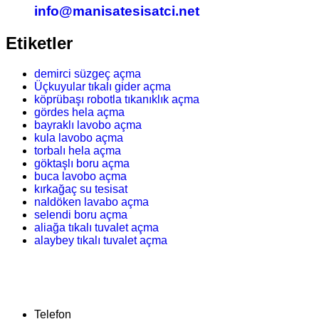
info@manisatesisatci.net
Etiketler
demirci süzgeç açma
Üçkuyular tıkalı gider açma
köprübaşı robotla tıkanıklık açma
gördes hela açma
bayraklı lavobo açma
kula lavobo açma
torbalı hela açma
göktaşlı boru açma
buca lavobo açma
kırkağaç su tesisat
naldöken lavabo açma
selendi boru açma
aliağa tıkalı tuvalet açma
alaybey tıkalı tuvalet açma
Telefon