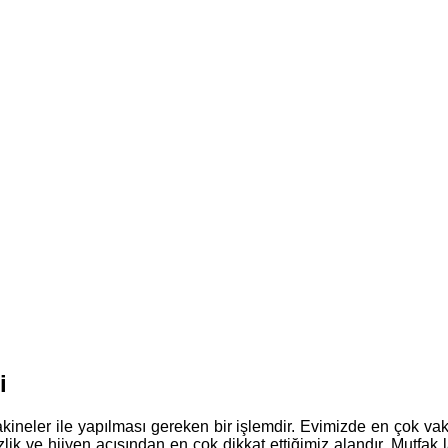
i
ineler ile yapılması gereken bir işlemdir. Evimizde en çok vaki
mizlik ve hijyen açısından en çok dikkat ettiğimiz alandır. Mutf