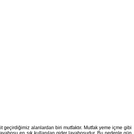
t geçirdiğimiz alanlardan biri mutfaktır. Mutfak yeme içme gibi
ak lavabosu en sık kullanılan gider lavabosudur. Bu nedenle gün