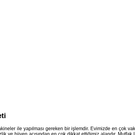
ti
ineler ile yapılması gereken bir işlemdir. Evimizde en çok vaki
mizlik ve hijyen açısından en çok dikkat ettiğimiz alandır. Mutf