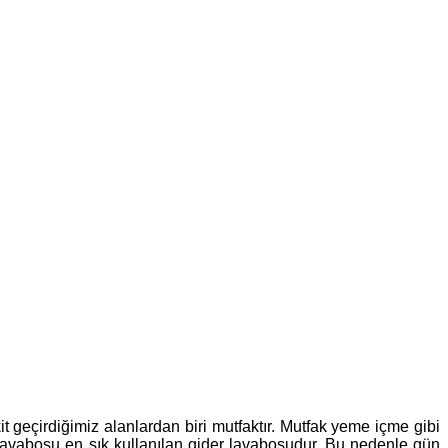
t geçirdiğimiz alanlardan biri mutfaktır. Mutfak yeme içme gibi
ak lavabosu en sık kullanılan gider lavabosudur. Bu nedenle gün