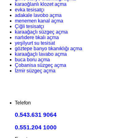
karaoğlanlı klozet açma
evka tesisatçı
adakale lavobo açma
menemen kanal açma
Çiğli tesisatçı
karaağaçlı süzgeç açma
narlıdere tıkalı açma
yeşilyurt su tesisat
göztepe banyo tıkanıklığı açma
karaağaçlı lavabo açma
buca boru açma
Çobanisa süzgeç açma
İzmir süzgeç açma
Telefon
0.543.631 9064
0.551.204 1000