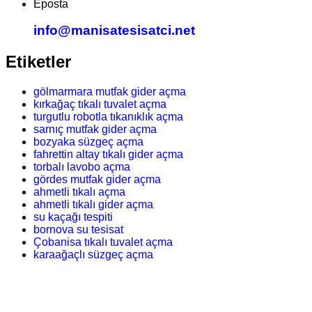
Eposta
info@manisatesisatci.net
Etiketler
gölmarmara mutfak gider açma
kırkağaç tıkalı tuvalet açma
turgutlu robotla tıkanıklık açma
sarnıç mutfak gider açma
bozyaka süzgeç açma
fahrettin altay tıkalı gider açma
torbalı lavobo açma
gördes mutfak gider açma
ahmetli tıkalı açma
ahmetli tıkalı gider açma
su kaçağı tespiti
bornova su tesisat
Çobanisa tıkalı tuvalet açma
karaağaçlı süzgeç açma