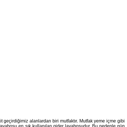
t geçirdiğimiz alanlardan biri mutfaktır. Mutfak yeme içme gibi
ak lavabosu en sık kullanılan gider lavabosudur. Bu nedenle gün