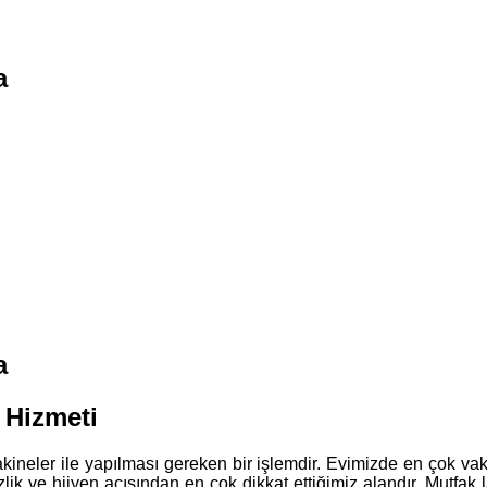
a
a
 Hizmeti
ineler ile yapılması gereken bir işlemdir. Evimizde en çok vaki
mizlik ve hijyen açısından en çok dikkat ettiğimiz alandır. Mutf