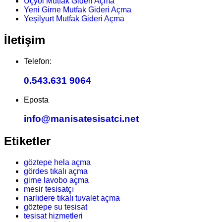
Üçyol Mutfak Gideri Açma
Yeni Girne Mutfak Gideri Açma
Yeşilyurt Mutfak Gideri Açma
İletişim
Telefon:
0.543.631 9064
Eposta
info@manisatesisatci.net
Etiketler
göztepe hela açma
gördes tıkalı açma
girne lavobo açma
mesir tesisatçı
narlıdere tıkalı tuvalet açma
göztepe su tesisat
tesisat hizmetleri