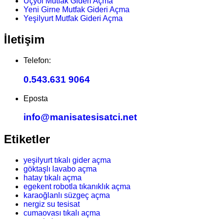
Üçyol Mutfak Gideri Açma
Yeni Girne Mutfak Gideri Açma
Yeşilyurt Mutfak Gideri Açma
İletişim
Telefon:
0.543.631 9064
Eposta
info@manisatesisatci.net
Etiketler
yeşilyurt tıkalı gider açma
göktaşlı lavabo açma
hatay tıkalı açma
egekent robotla tıkanıklık açma
karaoğlanlı süzgeç açma
nergiz su tesisat
cumaovası tıkalı açma