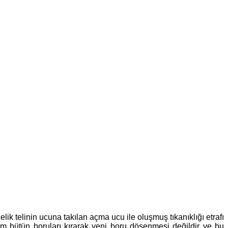
lik telinin ucuna takılan açma ucu ile oluşmuş tıkanıklığı etrafı
m bütün boruları kırarak yeni boru döşenmesi değildir ve bu