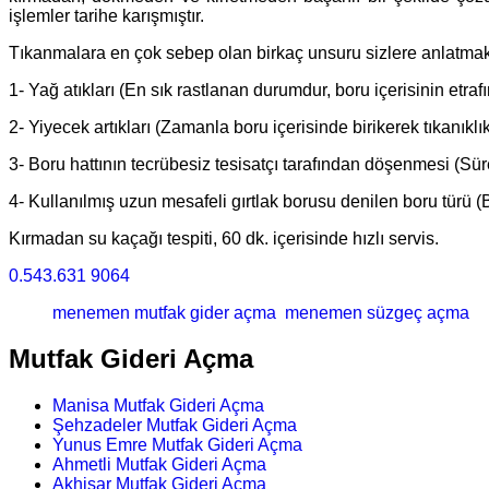
işlemler tarihe karışmıştır.
Tıkanmalara en çok sebep olan birkaç unsuru sizlere anlatma
1- Yağ atıkları (En sık rastlanan durumdur, boru içerisinin etrafı
2- Yiyecek artıkları (Zamanla boru içerisinde birikerek tıkanıklık
3- Boru hattının tecrübesiz tesisatçı tarafından döşenmesi (Sür
4- Kullanılmış uzun mesafeli gırtlak borusu denilen boru türü (
Kırmadan su kaçağı tespiti, 60 dk. içerisinde hızlı servis.
0.543.631 9064
menemen mutfak gider açma
menemen süzgeç açma
Mutfak Gideri Açma
Manisa Mutfak Gideri Açma
Şehzadeler Mutfak Gideri Açma
Yunus Emre Mutfak Gideri Açma
Ahmetli Mutfak Gideri Açma
Akhisar Mutfak Gideri Açma