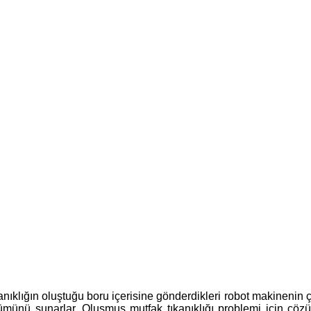
nıklığın oluştuğu boru içerisine gönderdikleri robot makinenin çe
ümünü sunarlar. Oluşmuş mutfak tıkanıklığı problemi için çözü