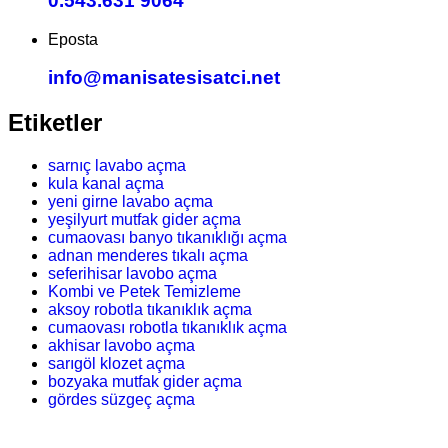
0.543.631 9064
Eposta
info@manisatesisatci.net
Etiketler
sarnıç lavabo açma
kula kanal açma
yeni girne lavabo açma
yeşilyurt mutfak gider açma
cumaovası banyo tıkanıklığı açma
adnan menderes tıkalı açma
seferihisar lavobo açma
Kombi ve Petek Temizleme
aksoy robotla tıkanıklık açma
cumaovası robotla tıkanıklık açma
akhisar lavobo açma
sarıgöl klozet açma
bozyaka mutfak gider açma
gördes süzgeç açma