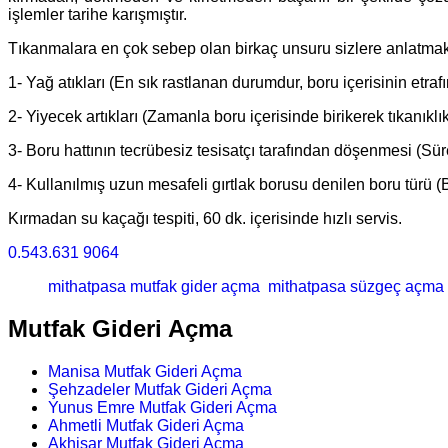
işlemler tarihe karışmıştır.
Tıkanmalara en çok sebep olan birkaç unsuru sizlere anlatma
1- Yağ atıkları (En sık rastlanan durumdur, boru içerisinin etrafı
2- Yiyecek artıkları (Zamanla boru içerisinde birikerek tıkanıklık
3- Boru hattının tecrübesiz tesisatçı tarafından döşenmesi (Sür
4- Kullanılmış uzun mesafeli gırtlak borusu denilen boru türü (
Kırmadan su kaçağı tespiti, 60 dk. içerisinde hızlı servis.
0.543.631 9064
mithatpasa mutfak gider açma
mithatpasa süzgeç açma
Mutfak Gideri Açma
Manisa Mutfak Gideri Açma
Şehzadeler Mutfak Gideri Açma
Yunus Emre Mutfak Gideri Açma
Ahmetli Mutfak Gideri Açma
Akhisar Mutfak Gideri Açma