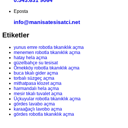
0.543.631 9064
Eposta
info@manisatesisatci.net
Etiketler
yunus emre robotla tıkanıklık açma
menemen robotla tıkanıklık açma
hatay hela açma
güzelbahçe su tesisat
Örnekköy robotla tıkanıklık açma
buca tıkalı gider açma
torbalı süzgeç açma
mithatpasa klozet açma
harmandalı hela açma
mesir tıkalı tuvalet açma
Üçkuyular robotla tıkanıklık açma
gördes lavabo açma
karaağaçlı lavobo açma
gördes robotla tıkanıklık açma