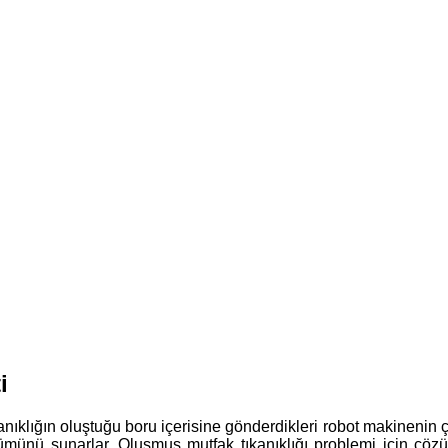
i
nıklığın oluştuğu boru içerisine gönderdikleri robot makinenin çe
ümünü sunarlar. Oluşmuş mutfak tıkanıklığı problemi için çözü