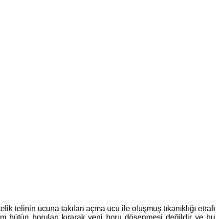
lik telinin ucuna takılan açma ucu ile oluşmuş tıkanıklığı etrafı
m bütün boruları kırarak yeni boru döşenmesi değildir ve bu