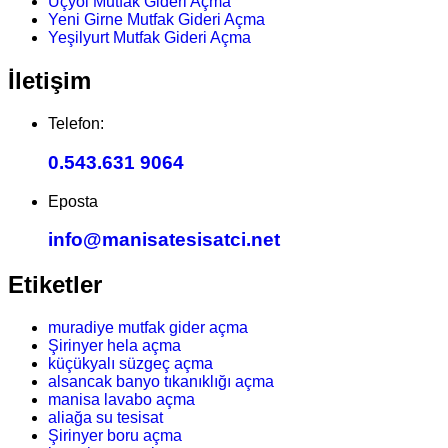
Üçyol Mutfak Gideri Açma
Yeni Girne Mutfak Gideri Açma
Yeşilyurt Mutfak Gideri Açma
İletişim
Telefon:
0.543.631 9064
Eposta
info@manisatesisatci.net
Etiketler
muradiye mutfak gider açma
Şirinyer hela açma
küçükyalı süzgeç açma
alsancak banyo tıkanıklığı açma
manisa lavabo açma
aliağa su tesisat
Şirinyer boru açma