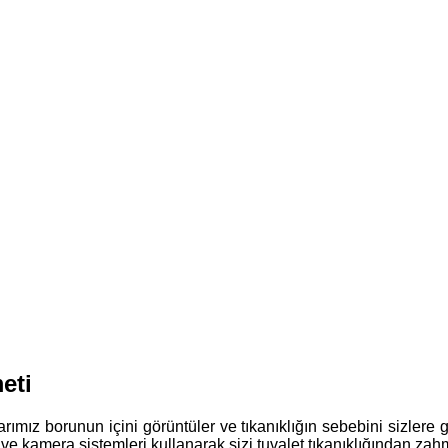
eti
alarımız borunun içini görüntüler ve tıkanıklığın sebebini sizlere
 ve kamera sistemleri kullanarak sizi tuvalet tıkanıklığından zahm