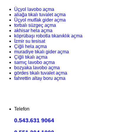
Üçyol lavobo açma
aliağa tıkalı tuvalet açma
Üçyol mutfak gider açma
torbalı süzgeç açma
akhisar hela açma
köprübaşı robotla tıkanıklık açma
İzmir su tesisat
Çiğli hela açma
muradiye tıkalı gider açma
Çiğli tıkalı açma
sarnıç lavobo açma
bozyaka lavobo açma
gördes tıkalı tuvalet açma
fahrettin altay boru açma
Telefon
0.543.631 9064