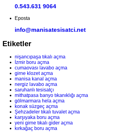
0.543.631 9064
Eposta
info@manisatesisatci.net
Etiketler
nişancıpaşa tıkalı açma
İzmir boru açma
cumaovası lavabo açma
girne klozet açma
manisa kanal açma
nergiz lavabo açma
saruhanlı tesisatçı
mithatpasa banyo tıkanıklığı açma
gölmarmara hela açma
konak süzgeç açma
Şehzadeler tıkalı tuvalet açma
karşıyaka boru açma
yeni girne tıkalı gider açma
kırkağaç boru açma