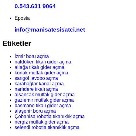
0.543.631 9064
Eposta
info@manisatesisatci.net
Etiketler
İzmir boru açma
naldöken tıkalı gider açma
aliağa tıkalı gider açma
konak mutfak gider açma
sarıgöl lavobo açma
karabağlar kanal açma
narlıdere tıkalı açma
alsancak mutfak gider açma
gaziemir mutfak gider açma
basmane tıkalı gider açma
alaşehir boru açma
Çobanisa robotla tıkanıklık açma
nergiz mutfak gider açma
selendi robotla tıkanıklık açma