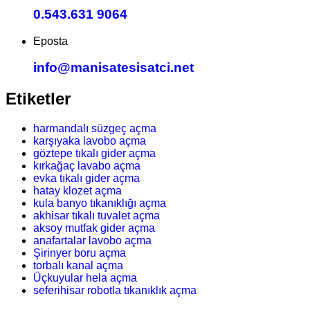
0.543.631 9064
Eposta
info@manisatesisatci.net
Etiketler
harmandalı süzgeç açma
karşıyaka lavobo açma
göztepe tıkalı gider açma
kırkağaç lavabo açma
evka tıkalı gider açma
hatay klozet açma
kula banyo tıkanıklığı açma
akhisar tıkalı tuvalet açma
aksoy mutfak gider açma
anafartalar lavobo açma
Şirinyer boru açma
torbalı kanal açma
Üçkuyular hela açma
seferihisar robotla tıkanıklık açma