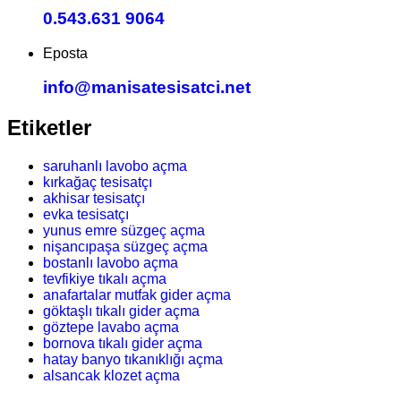
0.543.631 9064
Eposta
info@manisatesisatci.net
Etiketler
saruhanlı lavobo açma
kırkağaç tesisatçı
akhisar tesisatçı
evka tesisatçı
yunus emre süzgeç açma
nişancıpaşa süzgeç açma
bostanlı lavobo açma
tevfikiye tıkalı açma
anafartalar mutfak gider açma
göktaşlı tıkalı gider açma
göztepe lavabo açma
bornova tıkalı gider açma
hatay banyo tıkanıklığı açma
alsancak klozet açma