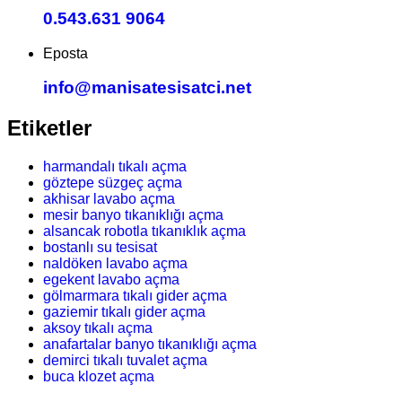
0.543.631 9064
Eposta
info@manisatesisatci.net
Etiketler
harmandalı tıkalı açma
göztepe süzgeç açma
akhisar lavabo açma
mesir banyo tıkanıklığı açma
alsancak robotla tıkanıklık açma
bostanlı su tesisat
naldöken lavabo açma
egekent lavabo açma
gölmarmara tıkalı gider açma
gaziemir tıkalı gider açma
aksoy tıkalı açma
anafartalar banyo tıkanıklığı açma
demirci tıkalı tuvalet açma
buca klozet açma